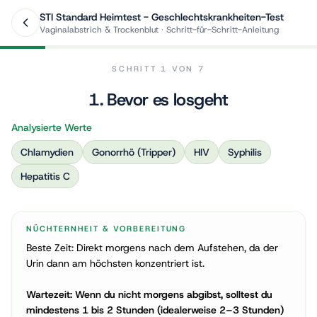
STI Standard Heimtest - Geschlechtskrankheiten-Test
Vaginalabstrich & Trockenblut · Schritt-für-Schritt-Anleitung
SCHRITT 1 VON 7
1
.
Bevor es losgeht
Analysierte Werte
Chlamydien
Gonorrhö (Tripper)
HIV
Syphilis
Hepatitis C
NÜCHTERNHEIT & VORBEREITUNG
Wir verwenden ein technisch notwendiges Cookie für Ihren
Beste Zeit: Direkt morgens nach dem Aufstehen, da der
Warenkorb. Für Reichweitenmessung (Vercel Web Analytics) und
Urin dann am höchsten konzentriert ist.
für marketingbezogene Auswertung (Meta Pixel) benötigen wir
Ihre Einwilligung — beides lädt erst nach Ihrer Auswahl.
Wartezeit: Wenn du nicht morgens abgibst, solltest du
Notwendig
mindestens 1 bis 2 Stunden (idealerweise 2–3 Stunden)